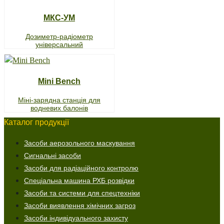
МКС-УМ
Дозиметр-радіометр
універсальний
Mini Bench
Міні-зарядна станція для
водневих балонів
Каталог продукції
Засоби аерозольного маскування
Сигнальні засоби
Засоби для радіаційного контролю
Спеціальна машина РХБ розвідки
Засоби та системи для спецтехніки
Засоби виявлення хімічних загроз
Засоби індивідуального захисту