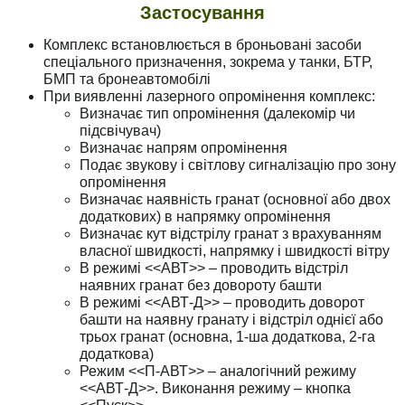
Застосування
Комплекс встановлюється в броньовані засоби
спеціального призначення, зокрема у танки, БТР,
БМП та бронеавтомобілі
При виявленні лазерного опромінення комплекс:
Визначає тип опромінення (далекомір чи
підсвічувач)
Визначає напрям опромінення
Подає звукову і світлову сигналізацію про зону
опромінення
Визначає наявність гранат (основної або двох
додаткових) в напрямку опромінення
Визначає кут відстрілу гранат з врахуванням
власної швидкості, напрямку і швидкості вітру
В режимі <<АВТ>> – проводить відстріл
наявних гранат без довороту башти
В режимі <<АВТ-Д>> – проводить доворот
башти на наявну гранату і відстріл однієї або
трьох гранат (основна, 1-ша додаткова, 2-га
додаткова)
Режим <<П-АВТ>> – аналогічний режиму
<<АВТ-Д>>. Виконання режиму – кнопка