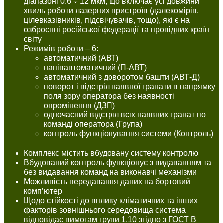
діапазоні 0.6 ÷ 12 мкм, що включає усі довжини
хвиль роботи лазерних пристроїв (далекомірів,
цілевказівників, підсвічувачів, тощо), які є на
озброєнні російської федерації та провідних країн
світу
Режимів роботи – 6:
автоматичний (АВТ)
напівавтоматичний (П-АВТ)
автоматичний з доворотом башти (АВТ-Д)
поворот і відстріл наявної гранати в напрямку
поля зору оператора без наявності
опромінення (ДЗП)
одночасний відстріл всіх наявних гранат по
команді оператора (Група)
контроль функціонування системи (Контроль)
Комплекс містить вбудовану систему контролю
Вбудований контроль функціонує з видаванням та
без видавання команд на виконавчі механізми
Можливість передавання даних на бортовий
комп’ютер
Щодо стійкості до впливу кліматичних та інших
факторів зовнішнього середовища система
відповідає вимогам групи 1.10 згідно з ГОСТ В