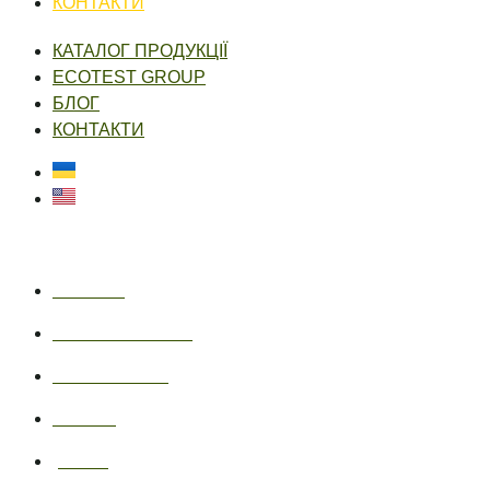
КОНТАКТИ
КАТАЛОГ ПРОДУКЦІЇ
ECOTEST GROUP
БЛОГ
КОНТАКТИ
Українська
English
ecotest.ua
ecotestdefense.com
онлайн-магазин
facebook
youtube