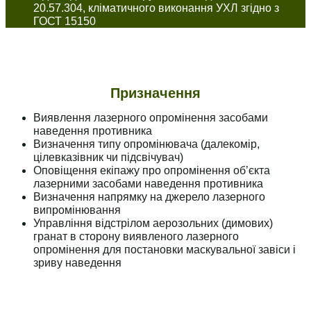
20.57.304, кліматичного виконання УХЛ згідно з
ГОСТ 15150
Призначення
Виявлення лазерного опромінення засобами
наведення противника
Визначення типу опромінювача (далекомір,
цілевказівник чи підсвічувач)
Оповіщення екіпажу про опромінення об’єкта
лазерними засобами наведення противника
Визначення напрямку на джерело лазерного
випромінювання
Управління відстрілом аерозольних (димових)
гранат в сторону виявленого лазерного
опромінення для постановки маскувальної завіси і
зриву наведення