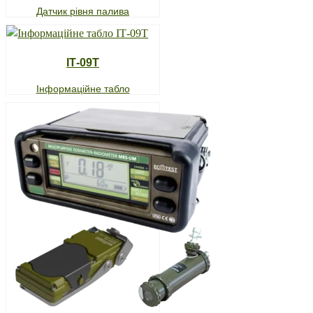
Датчик рівня палива
ІТ-09Т
Інформаційне табло