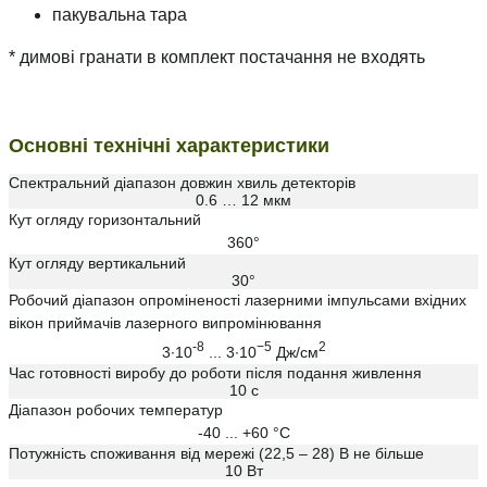
пакувальна тара
* димові гранати в комплект постачання не входять
Основні технічні характеристики
Спектральний діапазон довжин хвиль детекторів
0.6 … 12 мкм
Кут огляду горизонтальний
360°
Кут огляду вертикальний
30°
Робочий діапазон опроміненості лазерними імпульсами вхідних
вікон приймачів лазерного випромінювання
-8
−5
2
3·10
... 3·10
Дж/см
Час готовності виробу до роботи після подання живлення
10 с
Діапазон робочих температур
-40 ... +60 °С
Потужність споживання від мережі (22,5 – 28) В не більше
10 Вт