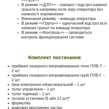
<<Пуск>>
В режимі <<ДЗП>> – поворот і відстріл наявної
гранати в напрямку поля зору оператора без
наявності опромінення
Виконання режиму – команда оператора
В режимі <<Група>> – одночасний відстріл всіх
наявних гранат по команді оператора
В режимі <<Контроль>> – проводиться
контроль функціонування системи
Комплект постачання
приймачі лазерного випромінювання точні ПЛВ-Т –
2 шт
приймачі лазерного випромінювання грубі ПЛВ-Г –
2 шт
блок електронно-обчислювальний – 1 шт
пульт управління – 1 шт
пульт індикації – 1 шт
пускові установки (6 або 12 шт)*
формуляр
комплект монтажних частин