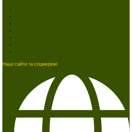
Засоби аерозольного маскування
Сигнальні засоби
Засоби для радіаційного контролю
Спеціальна машина РХБ розвідки
Засоби та системи для спецтехніки
Засоби виявлення хімічних загроз
Засоби індивідуального захисту
Наші сайти та соцмережі