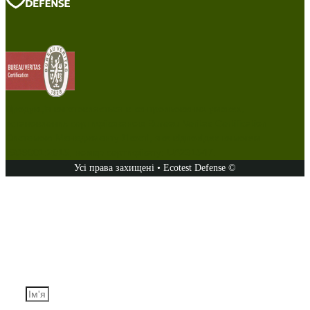
Продукція виготовляється в контрольованих умовах,
встановлених сертифікованою Bureau Veritas Certification
Системою Менеджменту Якості, яка відповідає вимогам
ISO9001:2015, номер сертифікату: UA231547.
Усі права захищені • Ecotest Defense ©
Задайте запитання
Ім'я