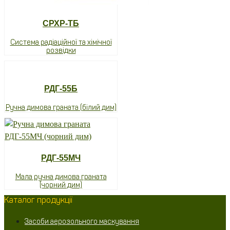
СРХР-ТБ
Система радіаційної та хімічної
розвідки
РДГ-55Б
Ручна димова граната (білий дим)
РДГ-55МЧ
Мала ручна димова граната
(чорний дим)
Каталог продукції
Засоби аерозольного маскування