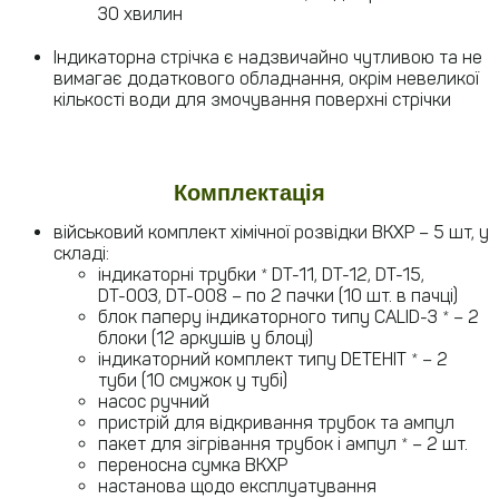
30 хвилин
Індикаторна стрічка є надзвичайно чутливою та не
вимагає додаткового обладнання, окрім невеликої
кількості води для змочування поверхні стрічки
Комплектація
військовий комплект хімічної розвідки ВКХР – 5 шт, у
складі:
індикаторні трубки * DТ-11, DТ-12, DТ-15,
DТ-003, DТ-008 – по 2 пачки (10 шт. в пачці)
блок паперу індикаторного типу CALID-3 * – 2
блоки (12 аркушів у блоці)
індикаторний комплект типу DETEHIT * – 2
туби (10 смужок у тубі)
насос ручний
пристрій для відкривання трубок та ампул
пакет для зігрівання трубок і ампул * – 2 шт.
переносна сумка ВКХР
настанова щодо експлуатування