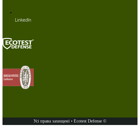
LinkedIn
Продукція виготовляється в контрольованих умовах,
встановлених сертифікованою Bureau Veritas Certification
Системою Менеджменту Якості, яка відповідає вимогам
ISO9001:2015, номер сертифікату: UA231547.
Усі права захищені • Ecotest Defense ©