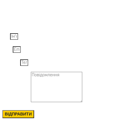
Задайте запитання
Ім'я
Email
Телефон
Повідомлення
ВІДПРАВИТИ