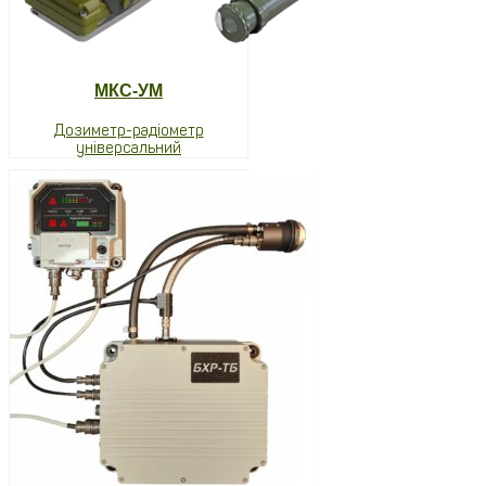
МКС-УМ
Дозиметр-радіометр
універсальний