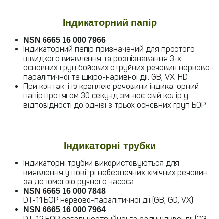
Індикаторний папір
NSN 6665 16 000 7966
Індикаторний папір призначений для простого і
швидкого виявлення та розпізнавання 3-х
основних груп бойових отруйних речовин нервово-
паралітичної та шкіро-наривної дії: GB, VX, HD
При контакті із краплею речовини індикаторний
папір протягом 30 секунд змінює свій колір у
відповідності до однієї з трьох основних груп БОР
Індикаторні трубки
Індикаторні трубки використовуються для
виявлення у повітрі небезпечних хімічних речовин
за допомогою ручного насоса
NSN 6665 16 000 7848
DT-11 БОР нервово-паралітичної дії (GB, GD, VX)
NSN 6665 16 000 7964
DT-12 БОР загальноотруйної та задушливої дії (CG,