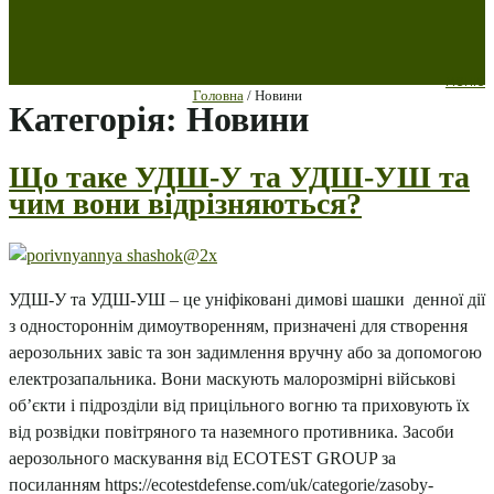
меню
Головна
/ Новини
Категорія:
Новини
Що таке УДШ-У та УДШ-УШ та
чим вони відрізняються?
УДШ-У та УДШ-УШ – це уніфіковані димові шашки денної дії
з одностороннім димоутворенням, призначені для створення
аерозольних завіс та зон задимлення вручну або за допомогою
електрозапальника. Вони маскують малорозмірні військові
об’єкти і підрозділи від прицільного вогню та приховують їх
від розвідки повітряного та наземного противника. Засоби
аерозольного маскування від ECOTEST GROUP за
посиланням https://ecotestdefense.com/uk/categorie/zasoby-