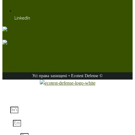
LinkedIn
Продукція виготовляється в контрольованих умовах,
встановлених сертифікованою Bureau Veritas Certification
Системою Менеджменту Якості, яка відповідає вимогам
ISO9001:2015, номер сертифікату: UA231547.
Усі права захищені • Ecotest Defense ©
Задайте запитання
Ім'я
Email